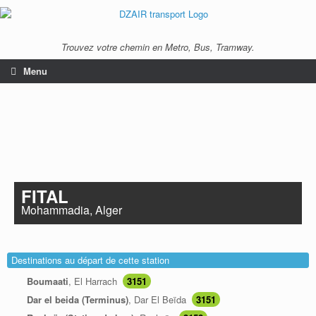
Trouvez votre chemin en Metro, Bus, Tramway.
Menu
FITAL
Mohammadia, Alger
Destinations au départ de cette station
Boumaati
, El Harrach
3151
Dar el beida (Terminus)
, Dar El Beïda
3151