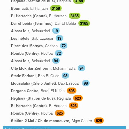
Reghaïa (Station de bus)
, Reghaïa
3158
Boumaati
, El Harrach
3158
El Harrache (Centre)
, El Harrach
3165
Dar el beida (Terminus)
, Dar El Beïda
3165
Aissat Idir
, Belouizdad
19
Les hôtels
, Bab Ezzouar
19
Place des Martyrs
, Casbah
72
Rouiba (Centre)
, Rouïba
72
Aissat Idir
, Belouizdad
94
Cité Mokhtar Zerhouni
, Mohammadia
94
Stade Ferhani
, Bab El Oued
98
Mousalaha (Cité 5 Juillet)
, Bab Ezzouar
98
Dergana Centre
, Bordj El Kiffan
608
Reghaïa (Station de bus)
, Reghaïa
623
El Harrache (Centre)
, El Harrach
623
Rouiba (Centre)
, Rouïba
625
Station 2 Mai / Ch-de-manoeuvre
, Alger-Centre
625