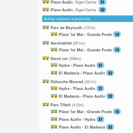
Place Audin
, Alger-Centre
31
Place Audin
, Alger-Centre
32
Autres stations à proximité
Parc de Beyrouth
(137m)
Place 1er Mai - Grande Poste
15
Aerohabitat
(251m)
Place 1er Mai - Grande Poste
15
Sacré cur
(306m)
Hydra - Place Audin
31
El Madania - Place Audin
32
Didouche Mourad
(321m)
Hydra - Place Audin
31
El Madania - Place Audin
32
Parc Tifarti
(412m)
Place 1er Mai - Grande Poste
15
Place Audin - Hydra
31
Place Audin - El Madania
32