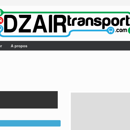
er
A propos