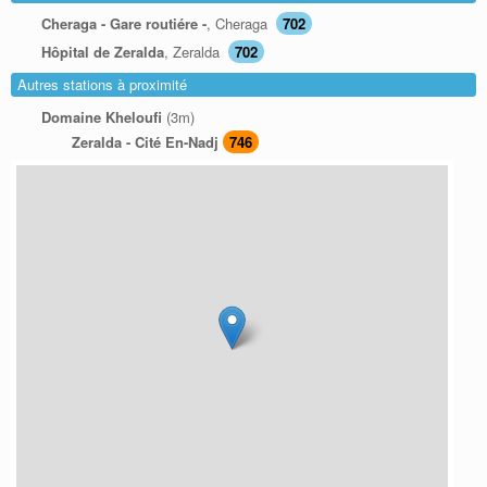
Cheraga - Gare routiére -
, Cheraga
702
Hôpital de Zeralda
, Zeralda
702
Autres stations à proximité
Domaine Kheloufi
(3m)
Zeralda - Cité En-Nadj
746