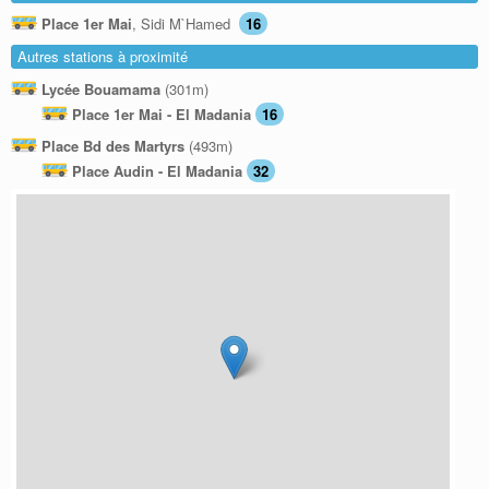
Place 1er Mai
, Sidi M`Hamed
16
Autres stations à proximité
Lycée Bouamama
(301m)
Place 1er Mai - El Madania
16
Place Bd des Martyrs
(493m)
Place Audin - El Madania
32