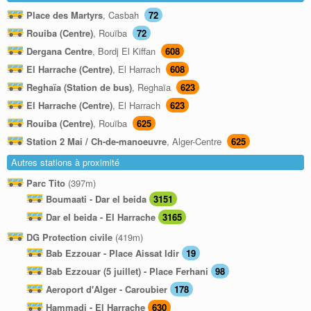
Place des Martyrs
, Casbah
72
Rouiba (Centre)
, Rouïba
72
Dergana Centre
, Bordj El Kiffan
608
El Harrache (Centre)
, El Harrach
608
Reghaïa (Station de bus)
, Reghaïa
623
El Harrache (Centre)
, El Harrach
623
Rouiba (Centre)
, Rouïba
625
Station 2 Mai / Ch-de-manoeuvre
, Alger-Centre
625
Autres stations à proximité
Parc Tito
(397m)
Boumaati - Dar el beida
3151
Dar el beida - El Harrache
3165
DG Protection civile
(419m)
Bab Ezzouar - Place Aissat Idir
19
Bab Ezzouar (5 juillet) - Place Ferhani
98
Aeroport d'Alger - Caroubier
178
Hammadi - El Harrache
630