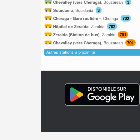
Chevalley (vers Cheraga)
, Bouzareah
3
Souidania
, Souidania
3
Cheraga - Gare routiére -
, Cheraga
702
Hôpital de Zeralda
, Zeralda
702
Zeralda (Station de bus)
, Zeralda
701
Chevalley (vers Cheraga)
, Bouzareah
701
Autres stations à proximité