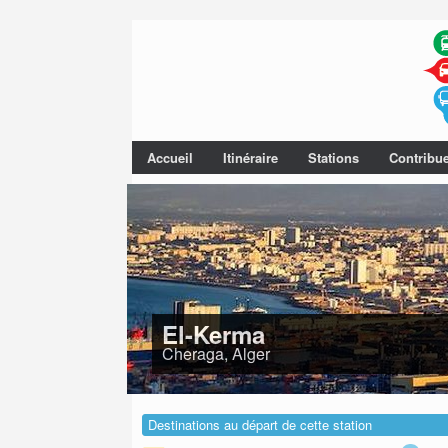
Accueil
Itinéraire
Stations
Contribu
El-Kerma
Cheraga, Alger
Destinations au départ de cette station