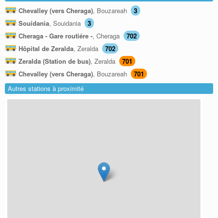
Chevalley (vers Cheraga)
, Bouzareah
3
Souidania
, Souidania
3
Cheraga - Gare routiére -
, Cheraga
702
Hôpital de Zeralda
, Zeralda
702
Zeralda (Station de bus)
, Zeralda
701
Chevalley (vers Cheraga)
, Bouzareah
701
Autres stations à proximité