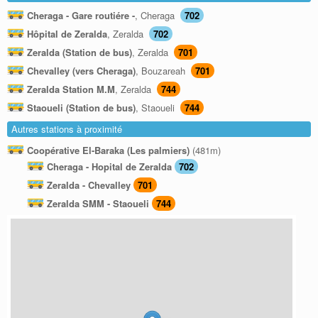
Cheraga - Gare routiére -
, Cheraga
702
Hôpital de Zeralda
, Zeralda
702
Zeralda (Station de bus)
, Zeralda
701
Chevalley (vers Cheraga)
, Bouzareah
701
Zeralda Station M.M
, Zeralda
744
Staoueli (Station de bus)
, Staoueli
744
Autres stations à proximité
Coopérative El-Baraka (Les palmiers)
(481m)
Cheraga - Hopital de Zeralda
702
Zeralda - Chevalley
701
Zeralda SMM - Staoueli
744