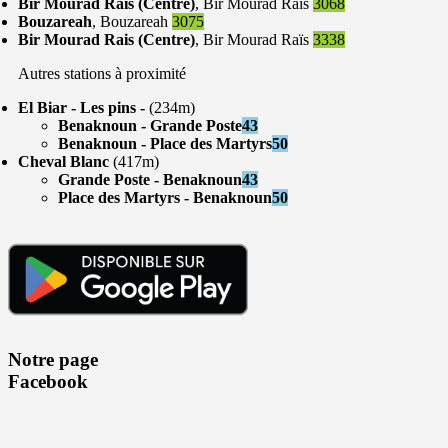
Bir Mourad Rais (Centre)
, Bir Mourad Raïs
3068
Bouzareah
, Bouzareah
3075
Bir Mourad Rais (Centre)
, Bir Mourad Raïs
3338
Autres stations à proximité
El Biar - Les pins -
(234m)
Benaknoun - Grande Poste
43
Benaknoun - Place des Martyrs
50
Cheval Blanc
(417m)
Grande Poste - Benaknoun
43
Place des Martyrs - Benaknoun
50
Notre page
Facebook