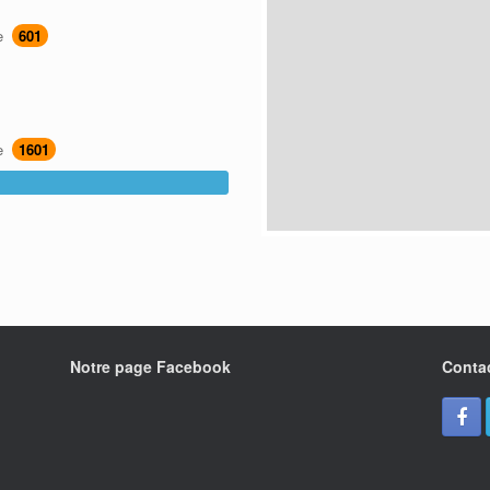
re
601
re
1601
Notre page Facebook
Conta