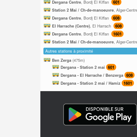
Dergana Centre
, Bordj El Kiffan
601
Station 2 Mai / Ch-de-manoeuvre
, Alger-Cent
Dergana Centre
, Bordj El Kiffan
608
El Harrache (Centre)
, El Harrach
608
Dergana Centre
, Bordj El Kiffan
1601
Station 2 Mai / Ch-de-manoeuvre
, Alger-Cent
Autres stations à proximité
Ben Zerga
(475m)
Dergana - Station 2 mai
601
Dergana - El Harrache / Benzerga
608
Dergana - Station 2 mai / Hamiz
1601