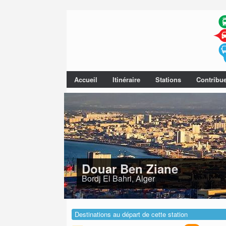
Accueil
Itinéraire
Stations
Contribu
Douar Ben Ziane
Bordj El Bahri, Alger
Destinations au départ de cette station