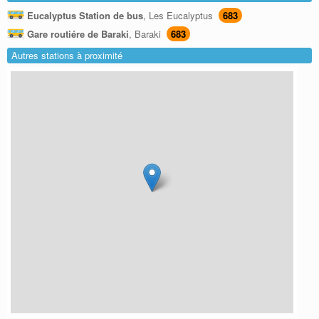
Eucalyptus Station de bus
, Les Eucalyptus
683
Gare routiére de Baraki
, Baraki
683
Autres stations à proximité