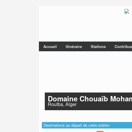
Accueil
Itinéraire
Stations
Contribu
Domaine Chouaïb Moha
Rouïba, Alger
Destinations au départ de cette station