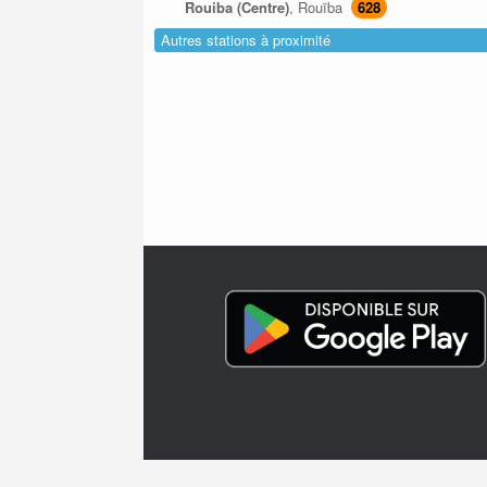
Rouiba (Centre)
, Rouïba
628
Autres stations à proximité