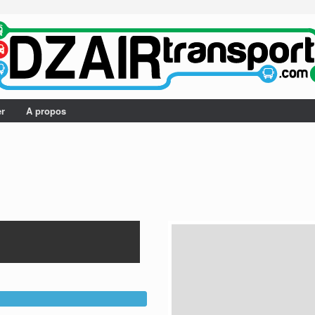
er
A propos