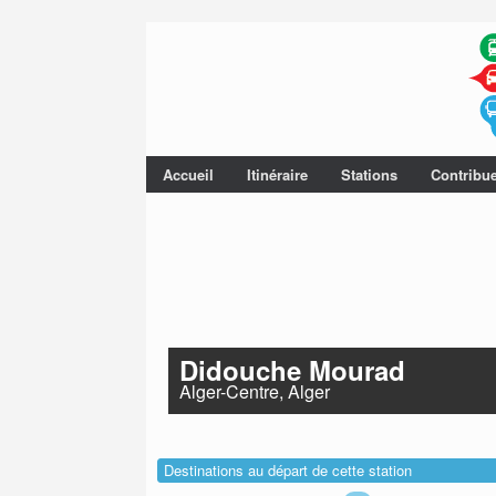
Accueil
Itinéraire
Stations
Contribu
Didouche Mourad
Alger-Centre, Alger
Destinations au départ de cette station