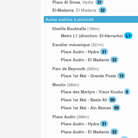
Place Al Smaa
, Hydra
31
El-Madania
, El Madania
32
Autres stations à proximité
Khelifa Boukhalfa
(169m)
Metro L1 (direction: El-Harrache)
L1
Escalier mécanique
(321m)
Place Audin - Hydra
31
Place Audin - El Madania
32
Parc de Beyrouth
(365m)
Place 1er Mai - Grande Poste
15
Moulin
(380m)
Place des Martyrs - Vieux Kouba
6
Place 1er Mai - Basta Ali
90
Place 1er Mai - Ain Benian
99
Place Audin
(396m)
Place Audin - Hydra
31
Place Audin - El Madania
32