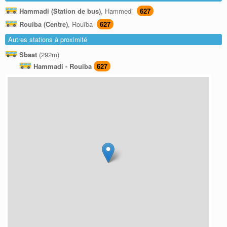
Hammadi (Station de bus)
, Hammedi
627
Rouiba (Centre)
, Rouïba
627
Autres stations à proximité
Sbaat
(292m)
Hammadi - Rouiba
627