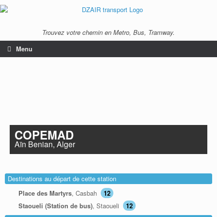
Trouvez votre chemin en Metro, Bus, Tramway.
Menu
COPEMAD
Aïn Benian, Alger
Destinations au départ de cette station
Place des Martyrs
, Casbah
12
Staoueli (Station de bus)
, Staoueli
12