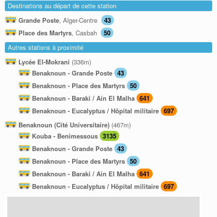
Destinations au départ de cette station
Grande Poste
, Alger-Centre
43
Place des Martyrs
, Casbah
50
Autres stations à proximité
Lycée El-Mokrani
(336m)
Benaknoun - Grande Poste
43
Benaknoun - Place des Martyrs
50
Benaknoun - Baraki / Ain El Malha
641
Benaknoun - Eucalyptus / Hôpital militaire
697
Benaknoun (Cité Universitaire)
(467m)
Kouba - Benimessous
3135
Benaknoun - Grande Poste
43
Benaknoun - Place des Martyrs
50
Benaknoun - Baraki / Ain El Malha
641
Benaknoun - Eucalyptus / Hôpital militaire
697