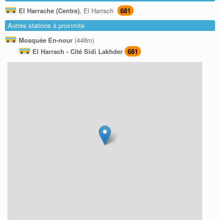
El Harrache (Centre)
, El Harrach
681
Autres stations à proximité
Mosquée En-nour
(448m)
El Harrach - Cité Sidi Lakhder
681