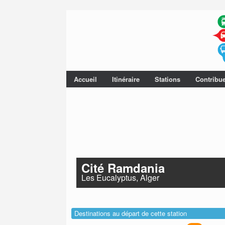
Accueil
Itinéraire
Stations
Contribu
Cité Ramdania
Les Eucalyptus, Alger
Destinations au départ de cette station