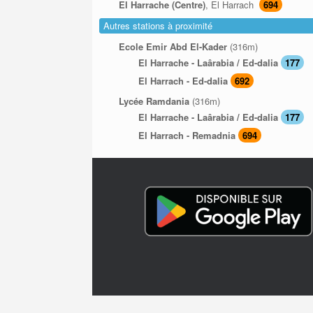
El Harrache (Centre)
, El Harrach
694
Autres stations à proximité
Ecole Emir Abd El-Kader
(316m)
El Harrache - Laârabia / Ed-dalia
177
El Harrach - Ed-dalia
692
Lycée Ramdania
(316m)
El Harrache - Laârabia / Ed-dalia
177
El Harrach - Remadnia
694