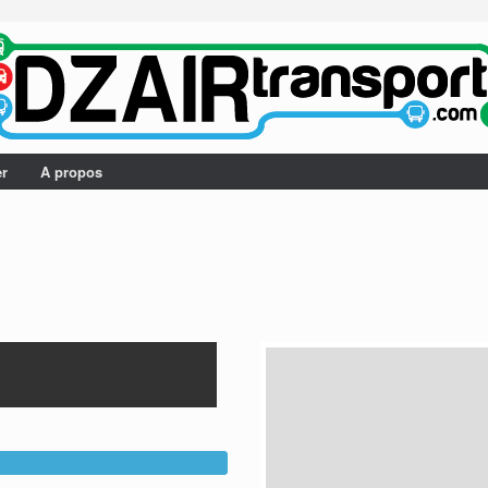
er
A propos