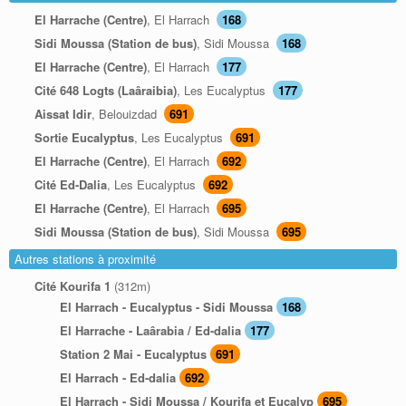
El Harrache (Centre)
, El Harrach
168
Sidi Moussa (Station de bus)
, Sidi Moussa
168
El Harrache (Centre)
, El Harrach
177
Cité 648 Logts (Laâraibia)
, Les Eucalyptus
177
Aissat Idir
, Belouizdad
691
Sortie Eucalyptus
, Les Eucalyptus
691
El Harrache (Centre)
, El Harrach
692
Cité Ed-Dalia
, Les Eucalyptus
692
El Harrache (Centre)
, El Harrach
695
Sidi Moussa (Station de bus)
, Sidi Moussa
695
Autres stations à proximité
Cité Kourifa 1
(312m)
El Harrach - Eucalyptus - Sidi Moussa
168
El Harrache - Laârabia / Ed-dalia
177
Station 2 Mai - Eucalyptus
691
El Harrach - Ed-dalia
692
El Harrach - Sidi Moussa / Kourifa et Eucalyp
695