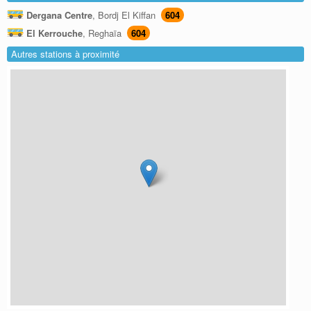
Dergana Centre
, Bordj El Kiffan
604
El Kerrouche
, Reghaïa
604
Autres stations à proximité