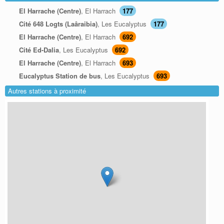
El Harrache (Centre)
, El Harrach
177
Cité 648 Logts (Laâraibia)
, Les Eucalyptus
177
El Harrache (Centre)
, El Harrach
692
Cité Ed-Dalia
, Les Eucalyptus
692
El Harrache (Centre)
, El Harrach
693
Eucalyptus Station de bus
, Les Eucalyptus
693
Autres stations à proximité