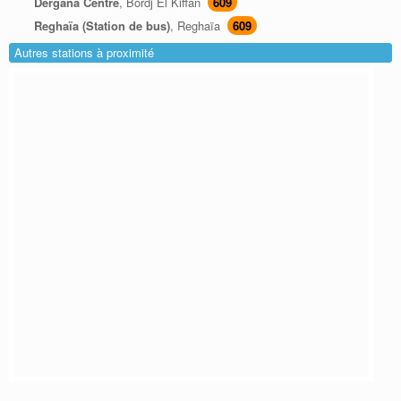
Dergana Centre
, Bordj El Kiffan
609
Reghaïa (Station de bus)
, Reghaïa
609
Autres stations à proximité