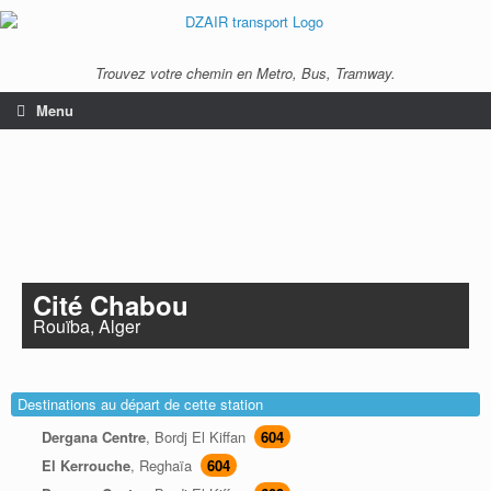
Trouvez votre chemin en Metro, Bus, Tramway.
Menu
Cité Chabou
Rouïba, Alger
Destinations au départ de cette station
Dergana Centre
, Bordj El Kiffan
604
El Kerrouche
, Reghaïa
604