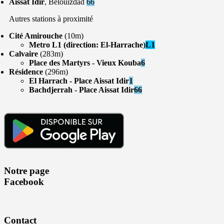
Aissat Idir
, Belouizdad
66
Autres stations à proximité
Cité Amirouche
(10m)
Metro L1 (direction: El-Harrache)
L1
Calvaire
(283m)
Place des Martyrs - Vieux Kouba
6
Résidence
(296m)
El Harrach - Place Aissat Idir
1
Bachdjerrah - Place Aissat Idir
66
Notre page
Facebook
Contact