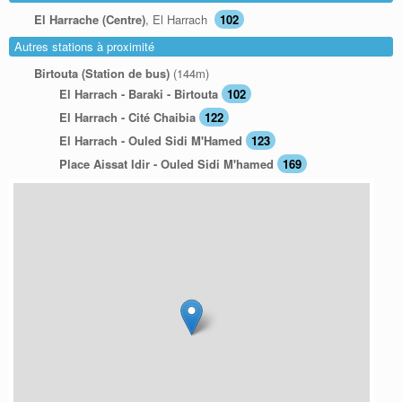
El Harrache (Centre)
, El Harrach
102
Autres stations à proximité
Birtouta (Station de bus)
(144m)
El Harrach - Baraki - Birtouta
102
El Harrach - Cité Chaibia
122
El Harrach - Ouled Sidi M'Hamed
123
Place Aissat Idir - Ouled Sidi M'hamed
169