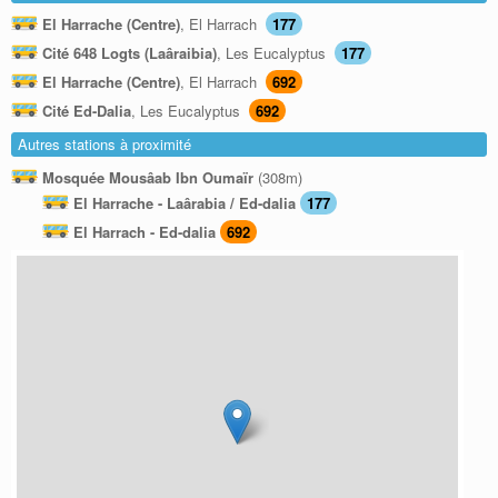
El Harrache (Centre)
, El Harrach
177
Cité 648 Logts (Laâraibia)
, Les Eucalyptus
177
El Harrache (Centre)
, El Harrach
692
Cité Ed-Dalia
, Les Eucalyptus
692
Autres stations à proximité
Mosquée Mousâab Ibn Oumaïr
(308m)
El Harrache - Laârabia / Ed-dalia
177
El Harrach - Ed-dalia
692