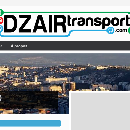
er
A propos
)