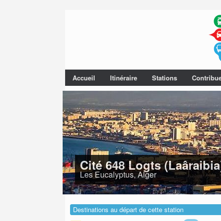
Accueil
Itinéraire
Stations
Contribu
Cité 648 Logts (Laâraibia
Les Eucalyptus, Alger
Destinations au départ de cette station