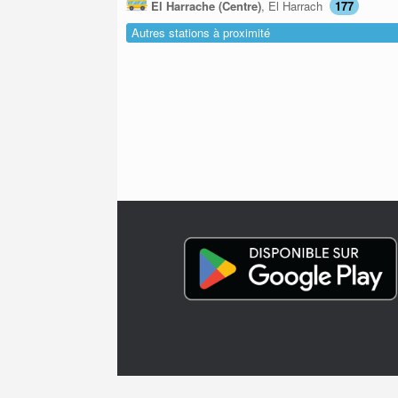
El Harrache (Centre)
, El Harrach
177
Autres stations à proximité