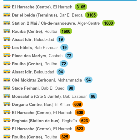
El Harrache (Centre)
, El Harrach
3165
Dar el beida (Terminus)
, Dar El Beïda
3165
Station 2 Mai / Ch-de-manoeuvre
, Alger-Centre
1600
Rouiba (Centre)
, Rouïba
1600
Aissat Idir
, Belouizdad
19
Les hôtels
, Bab Ezzouar
19
Place des Martyrs
, Casbah
72
Rouiba (Centre)
, Rouïba
72
Aissat Idir
, Belouizdad
94
Cité Mokhtar Zerhouni
, Mohammadia
94
Stade Ferhani
, Bab El Oued
98
Mousalaha (Cité 5 Juillet)
, Bab Ezzouar
98
Dergana Centre
, Bordj El Kiffan
608
El Harrache (Centre)
, El Harrach
608
Reghaïa (Station de bus)
, Reghaïa
623
El Harrache (Centre)
, El Harrach
623
Rouiba (Centre)
, Rouïba
625