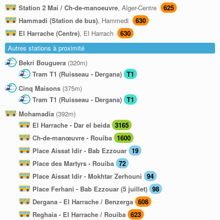
Station 2 Mai / Ch-de-manoeuvre
, Alger-Centre
625
Hammadi (Station de bus)
, Hammedi
630
El Harrache (Centre)
, El Harrach
630
Autres stations à proximité
Bekri Bouguera
(320m)
Tram T1 (Ruisseau - Dergana)
T1
Cinq Maisons
(375m)
Tram T1 (Ruisseau - Dergana)
T1
Mohamadia
(392m)
El Harrache - Dar el beida
3165
Ch-de-manœuvre - Rouiba
1600
Place Aissat Idir - Bab Ezzouar
19
Place des Martyrs - Rouiba
72
Place Aissat Idir - Mokhtar Zerhouni
94
Place Ferhani - Bab Ezzouar (5 juillet)
98
Dergana - El Harrache / Benzerga
608
Reghaia - El Harrache / Rouiba
623