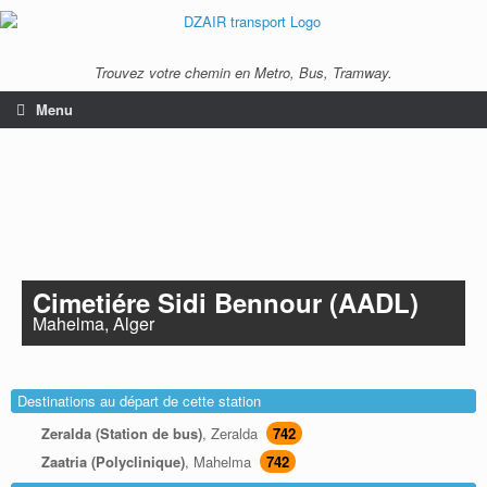
Trouvez votre chemin en Metro, Bus, Tramway.
Menu
Cimetiére Sidi Bennour (AADL)
Mahelma, Alger
Destinations au départ de cette station
Zeralda (Station de bus)
, Zeralda
742
Zaatria (Polyclinique)
, Mahelma
742