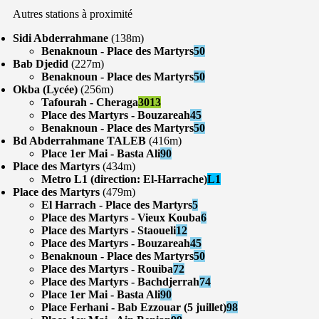
Autres stations à proximité
Sidi Abderrahmane
(138m)
Benaknoun - Place des Martyrs
50
Bab Djedid
(227m)
Benaknoun - Place des Martyrs
50
Okba (Lycée)
(256m)
Tafourah - Cheraga
3013
Place des Martyrs - Bouzareah
45
Benaknoun - Place des Martyrs
50
Bd Abderrahmane TALEB
(416m)
Place 1er Mai - Basta Ali
90
Place des Martyrs
(434m)
Metro L1 (direction: El-Harrache)
L1
Place des Martyrs
(479m)
El Harrach - Place des Martyrs
5
Place des Martyrs - Vieux Kouba
6
Place des Martyrs - Staoueli
12
Place des Martyrs - Bouzareah
45
Benaknoun - Place des Martyrs
50
Place des Martyrs - Rouiba
72
Place des Martyrs - Bachdjerrah
74
Place 1er Mai - Basta Ali
90
Place Ferhani - Bab Ezzouar (5 juillet)
98