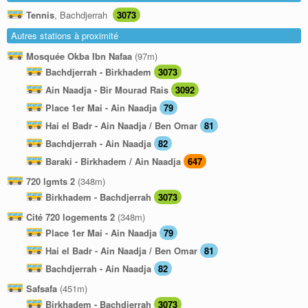
Tennis
, Bachdjerrah
3073
Autres stations à proximité
Mosquée Okba Ibn Nafaa
(97m)
Bachdjerrah - Birkhadem
3073
Ain Naadja - Bir Mourad Rais
3092
Place 1er Mai - Ain Naadja
79
Hai el Badr - Ain Naadja / Ben Omar
81
Bachdjerrah - Ain Naadja
82
Baraki - Birkhadem / Ain Naadja
647
720 lgmts 2
(348m)
Birkhadem - Bachdjerrah
3073
Cité 720 logements 2
(348m)
Place 1er Mai - Ain Naadja
79
Hai el Badr - Ain Naadja / Ben Omar
81
Bachdjerrah - Ain Naadja
82
Safsafa
(451m)
Birkhadem - Bachdjerrah
3073