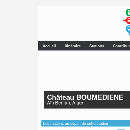
Accueil
Itinéraire
Stations
Contribu
Château BOUMEDIENE
Aïn Benian, Alger
Destinations au départ de cette station