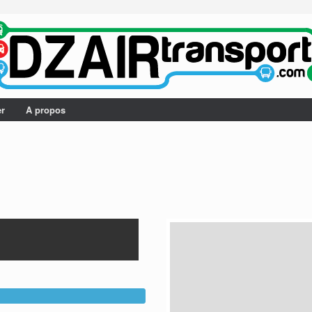
er
A propos