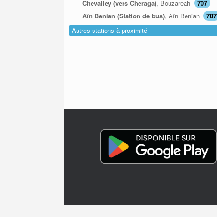
Chevalley (vers Cheraga)
, Bouzareah
707
Aïn Benian (Station de bus)
, Aïn Benian
707
Autres stations à proximité