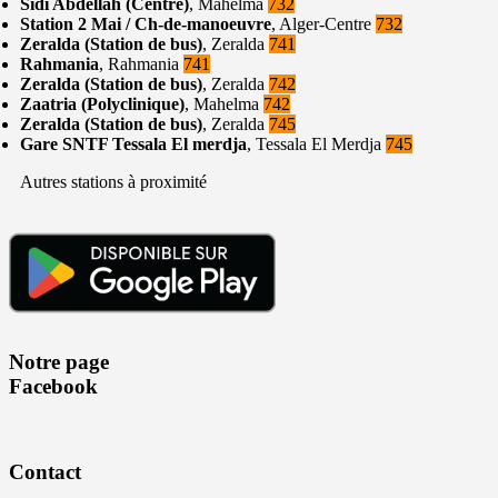
Sidi Abdellah (Centre)
, Mahelma
732
Station 2 Mai / Ch-de-manoeuvre
, Alger-Centre
732
Zeralda (Station de bus)
, Zeralda
741
Rahmania
, Rahmania
741
Zeralda (Station de bus)
, Zeralda
742
Zaatria (Polyclinique)
, Mahelma
742
Zeralda (Station de bus)
, Zeralda
745
Gare SNTF Tessala El merdja
, Tessala El Merdja
745
Autres stations à proximité
Notre page
Facebook
Contact