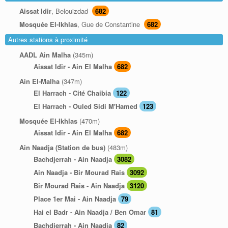
Aissat Idir
, Belouizdad
682
Mosquée El-Ikhlas
, Gue de Constantine
682
Autres stations à proximité
AADL Ain Malha
(345m)
Aissat Idir - Ain El Malha
682
Ain El-Malha
(347m)
El Harrach - Cité Chaibia
122
El Harrach - Ouled Sidi M'Hamed
123
Mosquée El-Ikhlas
(470m)
Aissat Idir - Ain El Malha
682
Ain Naadja (Station de bus)
(483m)
Bachdjerrah - Ain Naadja
3082
Ain Naadja - Bir Mourad Rais
3092
Bir Mourad Rais - Ain Naadja
3120
Place 1er Mai - Ain Naadja
79
Hai el Badr - Ain Naadja / Ben Omar
81
Bachdjerrah - Ain Naadja
82