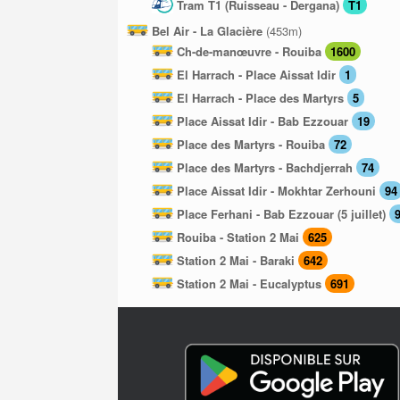
Tram T1 (Ruisseau - Dergana)
T1
Bel Air - La Glacière
(453m)
Ch-de-manœuvre - Rouiba
1600
El Harrach - Place Aissat Idir
1
El Harrach - Place des Martyrs
5
Place Aissat Idir - Bab Ezzouar
19
Place des Martyrs - Rouiba
72
Place des Martyrs - Bachdjerrah
74
Place Aissat Idir - Mokhtar Zerhouni
94
Place Ferhani - Bab Ezzouar (5 juillet)
Rouiba - Station 2 Mai
625
Station 2 Mai - Baraki
642
Station 2 Mai - Eucalyptus
691