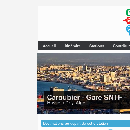
Accueil
Itinéraire
Stations
Contribu
Caroubier - Gare SNTF -
Hussein Dey, Alger
Destinations au départ de cette station