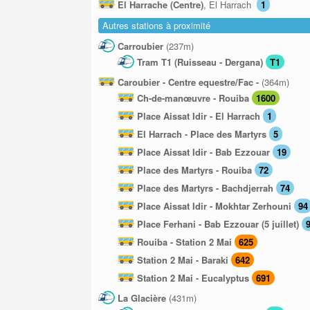
El Harrache (Centre)
, El Harrach
1
Autres stations à proximité
Carroubier
(237m)
Tram T1 (Ruisseau - Dergana)
T1
Caroubier - Centre equestre/Fac -
(364m)
Ch-de-manœuvre - Rouiba
1600
Place Aissat Idir - El Harrach
1
El Harrach - Place des Martyrs
5
Place Aissat Idir - Bab Ezzouar
19
Place des Martyrs - Rouiba
72
Place des Martyrs - Bachdjerrah
74
Place Aissat Idir - Mokhtar Zerhouni
94
Place Ferhani - Bab Ezzouar (5 juillet)
Rouiba - Station 2 Mai
625
Station 2 Mai - Baraki
642
Station 2 Mai - Eucalyptus
691
La Glacière
(431m)