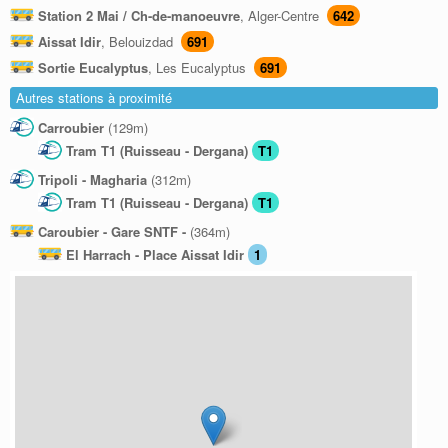
Station 2 Mai / Ch-de-manoeuvre
, Alger-Centre
642
Aissat Idir
, Belouizdad
691
Sortie Eucalyptus
, Les Eucalyptus
691
Autres stations à proximité
Carroubier
(129m)
Tram T1 (Ruisseau - Dergana)
T1
Tripoli - Magharia
(312m)
Tram T1 (Ruisseau - Dergana)
T1
Caroubier - Gare SNTF -
(364m)
El Harrach - Place Aissat Idir
1