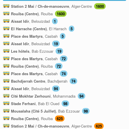
Station 2 Mai / Ch-de-manoeuvre
, Alger-Centre
1600
Rouiba (Centre)
, Rouïba
1600
Aissat Idir
, Belouizdad
1
El Harrache (Centre)
, El Harrach
5
Place des Martyrs
, Casbah
5
Aissat Idir
, Belouizdad
19
Les hôtels
, Bab Ezzouar
19
Place des Martyrs
, Casbah
72
Rouiba (Centre)
, Rouïba
72
Place des Martyrs
, Casbah
74
Bachdjerrah Centre
, Bachdjerrah
74
Aissat Idir
, Belouizdad
94
Cité Mokhtar Zerhouni
, Mohammadia
94
Stade Ferhani
, Bab El Oued
98
Mousalaha (Cité 5 Juillet)
, Bab Ezzouar
98
Rouiba (Centre)
, Rouïba
625
Station 2 Mai / Ch-de-manoeuvre
, Alger-Centre
625