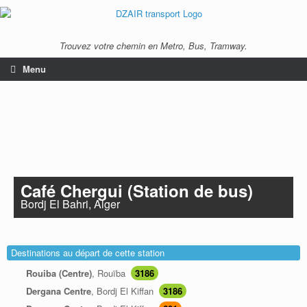
Trouvez votre chemin en Metro, Bus, Tramway.
Menu
Café Chergui (Station de bus)
Bordj El Bahri, Alger
Destinations au départ de cette station
Rouiba (Centre)
, Rouïba
3186
Dergana Centre
, Bordj El Kiffan
3186