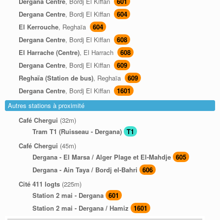
Dergana Centre
, Bordj El Kiffan
601
Dergana Centre
, Bordj El Kiffan
604
El Kerrouche
, Reghaïa
604
Dergana Centre
, Bordj El Kiffan
608
El Harrache (Centre)
, El Harrach
608
Dergana Centre
, Bordj El Kiffan
609
Reghaïa (Station de bus)
, Reghaïa
609
Dergana Centre
, Bordj El Kiffan
1601
Autres stations à proximité
Café Chergui
(32m)
Tram T1 (Ruisseau - Dergana)
T1
Café Chergui
(45m)
Dergana - El Marsa / Alger Plage et El-Mahdje
605
Dergana - Ain Taya / Bordj el-Bahri
606
Cité 411 logts
(225m)
Station 2 mai - Dergana
601
Station 2 mai - Dergana / Hamiz
1601