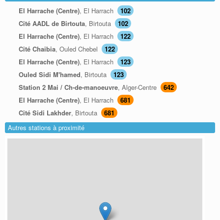
El Harrache (Centre)
, El Harrach
102
Cité AADL de Birtouta
, Birtouta
102
El Harrache (Centre)
, El Harrach
122
Cité Chaibia
, Ouled Chebel
122
El Harrache (Centre)
, El Harrach
123
Ouled Sidi M'hamed
, Birtouta
123
Station 2 Mai / Ch-de-manoeuvre
, Alger-Centre
642
El Harrache (Centre)
, El Harrach
681
Cité Sidi Lakhder
, Birtouta
681
Autres stations à proximité