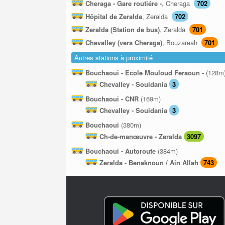
Cheraga - Gare routiére -
, Cheraga
702
Hôpital de Zeralda
, Zeralda
702
Zeralda (Station de bus)
, Zeralda
701
Chevalley (vers Cheraga)
, Bouzareah
701
Autres stations à proximité
Bouchaoui - Ecole Mouloud Feraoun -
(128m
Chevalley - Souidania
3
Bouchaoui - CNR
(169m)
Chevalley - Souidania
3
Bouchaoui
(380m)
Ch-de-manœuvre - Zeralda
3097
Bouchaoui - Autoroute
(384m)
Zeralda - Benaknoun / Ain Allah
743