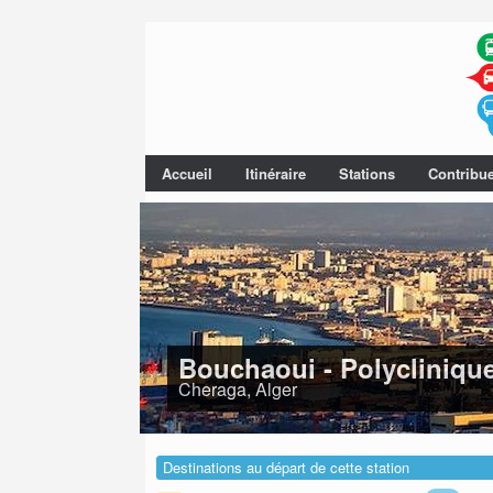
Accueil
Itinéraire
Stations
Contribu
Bouchaoui - Polyclinique
Cheraga, Alger
Destinations au départ de cette station