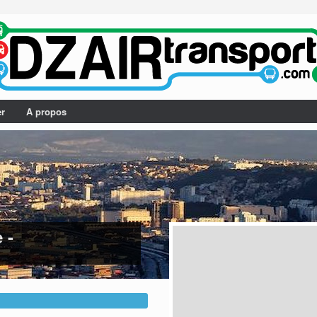
er
A propos
 -