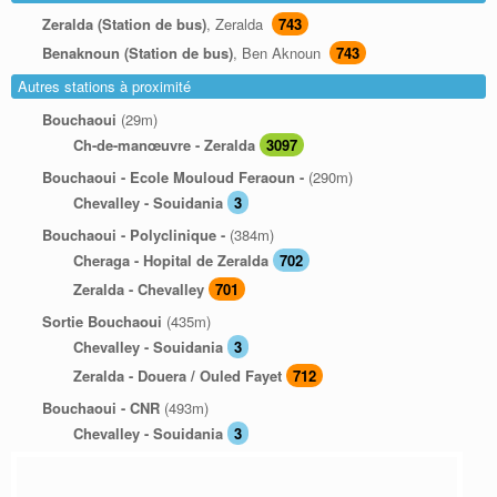
Zeralda (Station de bus)
, Zeralda
743
Benaknoun (Station de bus)
, Ben Aknoun
743
Autres stations à proximité
Bouchaoui
(29m)
Ch-de-manœuvre - Zeralda
3097
Bouchaoui - Ecole Mouloud Feraoun -
(290m)
Chevalley - Souidania
3
Bouchaoui - Polyclinique -
(384m)
Cheraga - Hopital de Zeralda
702
Zeralda - Chevalley
701
Sortie Bouchaoui
(435m)
Chevalley - Souidania
3
Zeralda - Douera / Ouled Fayet
712
Bouchaoui - CNR
(493m)
Chevalley - Souidania
3