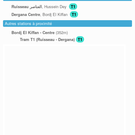
Ruisseau العناصر
, Hussein Dey
T1
Dergana Centre
, Bordj El Kiffan
T1
Autres stations à proximité
Bordj El Kiffan - Centre
(352m)
Tram T1 (Ruisseau - Dergana)
T1