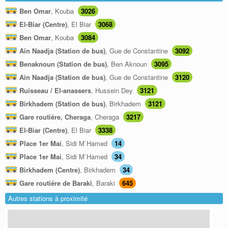
Ben Omar
, Kouba
3026
El-Biar (Centre)
, El Biar
3068
Ben Omar
, Kouba
3084
Ain Naadja (Station de bus)
, Gue de Constantine
3092
Benaknoun (Station de bus)
, Ben Aknoun
3095
Ain Naadja (Station de bus)
, Gue de Constantine
3120
Ruisseau / El-anassers
, Hussein Dey
3121
Birkhadem (Station de bus)
, Birkhadem
3121
Gare routiére, Cheraga
, Cheraga
3217
El-Biar (Centre)
, El Biar
3338
Place 1er Mai
, Sidi M`Hamed
14
Place 1er Mai
, Sidi M`Hamed
34
Birkhadem (Centre)
, Birkhadem
34
Gare routiére de Baraki
, Baraki
645
Autres stations à proximité