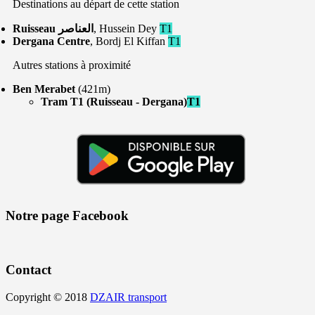
Destinations au départ de cette station
Ruisseau العناصر
, Hussein Dey
T1
Dergana Centre
, Bordj El Kiffan
T1
Autres stations à proximité
Ben Merabet
(421m)
Tram T1 (Ruisseau - Dergana)
T1
Notre page Facebook
Contact
Copyright © 2018
DZAIR transport