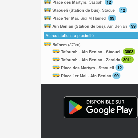
Place des Martyrs
, Casbah
12
Staoueli (Station de bus)
, Staoueli
12
Place 1er Mai
, Sidi M`Hamed
99
Aïn Benian (Station de bus)
, Aïn Benian
99
Autres stations à proximité
Baïnem
(373m)
Tafourah - Ain Benian - Staoueli
3003
Tafourah - Ain Benian - Zeralda
3011
Place des Martyrs - Staoueli
12
Place 1er Mai - Ain Benian
99