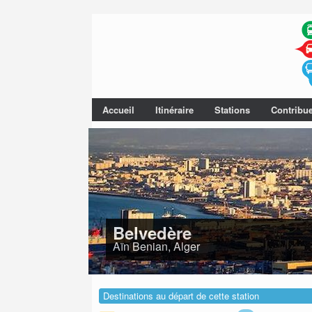
Accueil
Itinéraire
Stations
Contribu
Belvedère
Aïn Benian, Alger
Destinations au départ de cette station