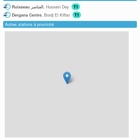
Ruisseau العناصر
, Hussein Dey
T1
Dergana Centre
, Bordj El Kiffan
T1
Autres stations à proximité