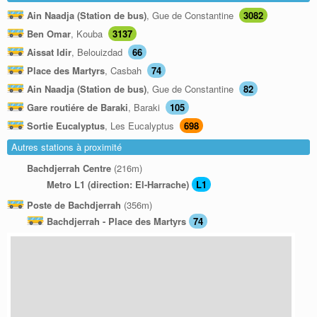
Ain Naadja (Station de bus)
, Gue de Constantine
3082
Ben Omar
, Kouba
3137
Aissat Idir
, Belouizdad
66
Place des Martyrs
, Casbah
74
Ain Naadja (Station de bus)
, Gue de Constantine
82
Gare routiére de Baraki
, Baraki
105
Sortie Eucalyptus
, Les Eucalyptus
698
Autres stations à proximité
Bachdjerrah Centre
(216m)
Metro L1 (direction: El-Harrache)
L1
Poste de Bachdjerrah
(356m)
Bachdjerrah - Place des Martyrs
74