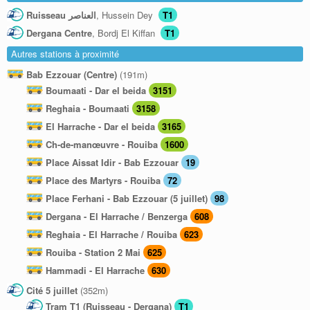
Ruisseau العناصر
, Hussein Dey
T1
Dergana Centre
, Bordj El Kiffan
T1
Autres stations à proximité
Bab Ezzouar (Centre)
(191m)
Boumaati - Dar el beida
3151
Reghaia - Boumaati
3158
El Harrache - Dar el beida
3165
Ch-de-manœuvre - Rouiba
1600
Place Aissat Idir - Bab Ezzouar
19
Place des Martyrs - Rouiba
72
Place Ferhani - Bab Ezzouar (5 juillet)
98
Dergana - El Harrache / Benzerga
608
Reghaia - El Harrache / Rouiba
623
Rouiba - Station 2 Mai
625
Hammadi - El Harrache
630
Cité 5 juillet
(352m)
Tram T1 (Ruisseau - Dergana)
T1