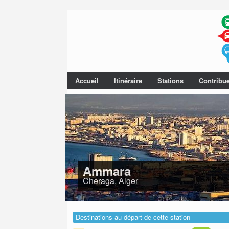
Accueil
Itinéraire
Stations
Contribu
Ammara
Cheraga, Alger
Destinations au départ de cette station