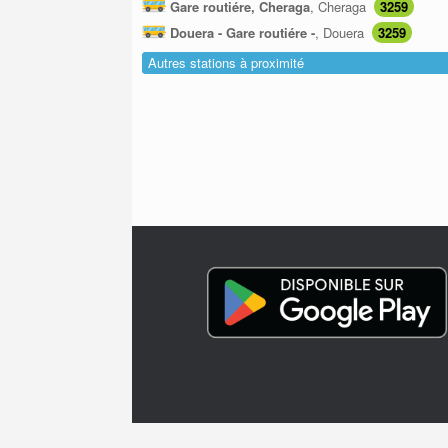
Gare routiére, Cheraga
, Cheraga
3259
Douera - Gare routiére -
, Douera
3259
Autres stations à proximité