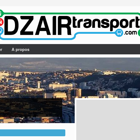
er
A propos