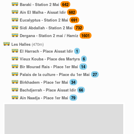
Baraki - Station 2 Mai
642
Ain El Malha - Aissat Idir
682
Eucalyptus - Station 2 Mai
691
Sidi Abdallah - Station 2 Mai
732
Dergana - Station 2 mai / Hamiz
1601
Les Halles
(470m)
El Harrach - Place Aissat Idir
1
Vieux Kouba - Place des Martyrs
6
Bir Mourad Rais - Place 1er Mai
14
Palais de la culture - Place du 1er Mai
27
Birkhadem - Place 1er Mai
34
Bachdjerrah - Place Aissat Idir
66
Ain Naadja - Place 1er Mai
79