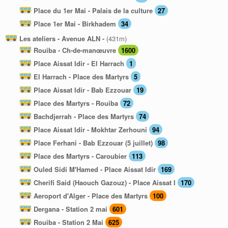
Place du 1er Mai - Palais de la culture
27
Place 1er Mai - Birkhadem
34
Les ateliers - Avenue ALN -
(431m)
Rouiba - Ch-de-manœuvre
1600
Place Aissat Idir - El Harrach
1
El Harrach - Place des Martyrs
5
Place Aissat Idir - Bab Ezzouar
19
Place des Martyrs - Rouiba
72
Bachdjerrah - Place des Martyrs
74
Place Aissat Idir - Mokhtar Zerhouni
94
Place Ferhani - Bab Ezzouar (5 juillet)
98
Place des Martyrs - Caroubier
113
Ouled Sidi M'Hamed - Place Aissat Idir
169
Cherifi Said (Haouch Gazouz) - Place Aissat I
170
Aeroport d'Alger - Place des Martyrs
100
Dergana - Station 2 mai
601
Rouiba - Station 2 Mai
625