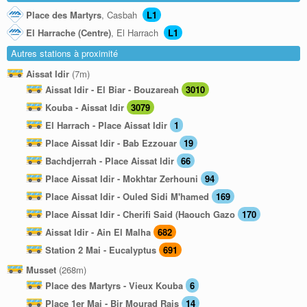
Place des Martyrs
, Casbah
L1
El Harrache (Centre)
, El Harrach
L1
Autres stations à proximité
Aissat Idir
(7m)
Aissat Idir - El Biar - Bouzareah
3010
Kouba - Aissat Idir
3079
El Harrach - Place Aissat Idir
1
Place Aissat Idir - Bab Ezzouar
19
Bachdjerrah - Place Aissat Idir
66
Place Aissat Idir - Mokhtar Zerhouni
94
Place Aissat Idir - Ouled Sidi M'hamed
169
Place Aissat Idir - Cherifi Said (Haouch Gazo
170
Aissat Idir - Ain El Malha
682
Station 2 Mai - Eucalyptus
691
Musset
(268m)
Place des Martyrs - Vieux Kouba
6
Place 1er Mai - Bir Mourad Rais
14