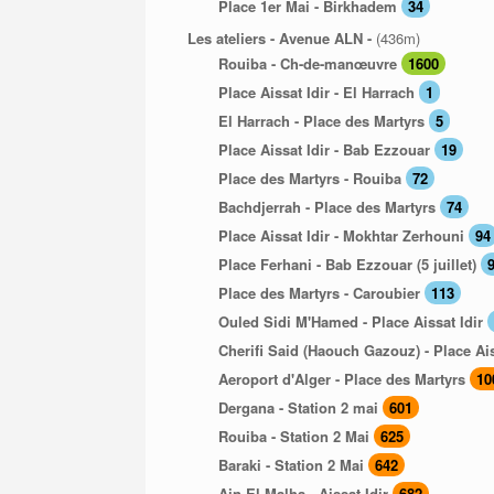
Place 1er Mai - Birkhadem
34
Les ateliers - Avenue ALN -
(436m)
Rouiba - Ch-de-manœuvre
1600
Place Aissat Idir - El Harrach
1
El Harrach - Place des Martyrs
5
Place Aissat Idir - Bab Ezzouar
19
Place des Martyrs - Rouiba
72
Bachdjerrah - Place des Martyrs
74
Place Aissat Idir - Mokhtar Zerhouni
94
Place Ferhani - Bab Ezzouar (5 juillet)
Place des Martyrs - Caroubier
113
Ouled Sidi M'Hamed - Place Aissat Idir
Cherifi Said (Haouch Gazouz) - Place Ais
Aeroport d'Alger - Place des Martyrs
10
Dergana - Station 2 mai
601
Rouiba - Station 2 Mai
625
Baraki - Station 2 Mai
642
Ain El Malha - Aissat Idir
682