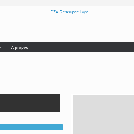
er
A propos