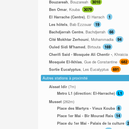
Bouzareah
, Bouzareah
3010
Ben Omar
, Kouba
3079
El Harrache (Centre)
, El Harrach
1
Les hôtels
, Bab Ezzouar
19
Bachdjerrah Centre
, Bachdjerrah
66
Cité Mokhtar Zerhouni
, Mohammadia
94
Ouled Sidi M'hamed
, Birtouta
169
Cherifi Said - Mosquée Ali Chentir -
, Khraicia
Mosquée El-Ikhlas
, Gue de Constantine
682
Sortie Eucalyptus
, Les Eucalyptus
691
Autres stations à proximité
Aissat Idir
(7m)
Metro L1 (direction: El-Harrache)
L1
Musset
(262m)
Place des Martyrs - Vieux Kouba
6
Place 1er Mai - Bir Mourad Rais
14
Place du 1er Mai - Palais de la culture