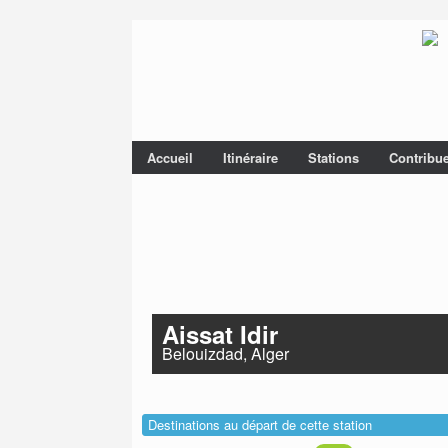
Accueil
Itinéraire
Stations
Contribu
Aissat Idir
Belouizdad, Alger
Destinations au départ de cette station