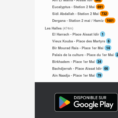
Eucalyptus - Station 2 Mai
691
Sidi Abdallah - Station 2 Mai
732
Dergana - Station 2 mai / Hamiz
1601
Les Halles
(474m)
El Harrach - Place Aissat Idir
1
Vieux Kouba - Place des Martyrs
6
Bir Mourad Rais - Place 1er Mai
14
Palais de la culture - Place du 1er Mai
Birkhadem - Place 1er Mai
34
Bachdjerrah - Place Aissat Idir
66
Ain Naadja - Place 1er Mai
79