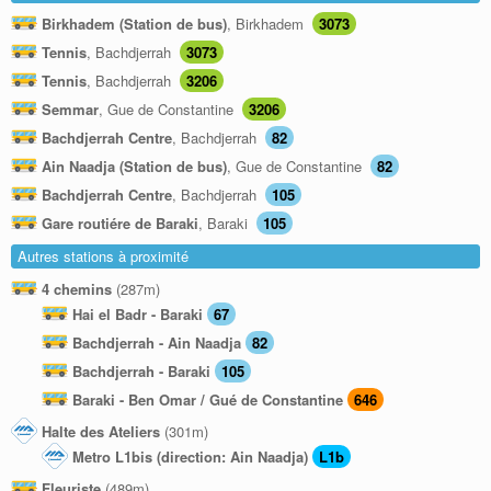
Birkhadem (Station de bus)
, Birkhadem
3073
Tennis
, Bachdjerrah
3073
Tennis
, Bachdjerrah
3206
Semmar
, Gue de Constantine
3206
Bachdjerrah Centre
, Bachdjerrah
82
Ain Naadja (Station de bus)
, Gue de Constantine
82
Bachdjerrah Centre
, Bachdjerrah
105
Gare routiére de Baraki
, Baraki
105
Autres stations à proximité
4 chemins
(287m)
Hai el Badr - Baraki
67
Bachdjerrah - Ain Naadja
82
Bachdjerrah - Baraki
105
Baraki - Ben Omar / Gué de Constantine
646
Halte des Ateliers
(301m)
Metro L1bis (direction: Ain Naadja)
L1b
Fleuriste
(489m)